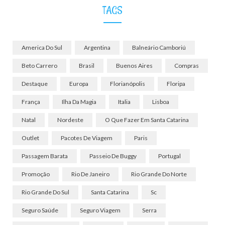
TAGS
America Do Sul
Argentina
Balneário Camboriú
Beto Carrero
Brasil
Buenos Aires
Compras
Destaque
Europa
Florianópolis
Floripa
França
Ilha Da Magia
Italia
Lisboa
Natal
Nordeste
O Que Fazer Em Santa Catarina
Outlet
Pacotes De Viagem
Paris
Passagem Barata
Passeio De Buggy
Portugal
Promoção
Rio De Janeiro
Rio Grande Do Norte
Rio Grande Do Sul
Santa Catarina
Sc
Seguro Saúde
Seguro Viagem
Serra