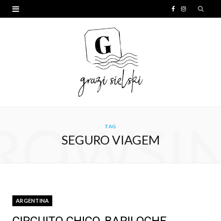
F
I
a
n
c
s
e
t
b
a
o
g
o
r
ROWSI
TAG
k
a
SEGURO VIAGEM
m
ARGENTINA