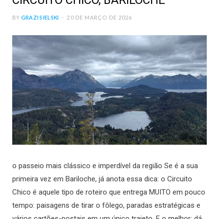
CIRCUITO CHICO, BARILOCHE
BY
GRAZI SIELSKI
20 DE MARÇO DE 2026
o passeio mais clássico e imperdível da região Se é a sua
primeira vez em Bariloche, já anota essa dica: o Circuito
Chico é aquele tipo de roteiro que entrega MUITO em pouco
tempo: paisagens de tirar o fôlego, paradas estratégicas e
vários cartões-postais em um único trajeto. E o melhor: dá