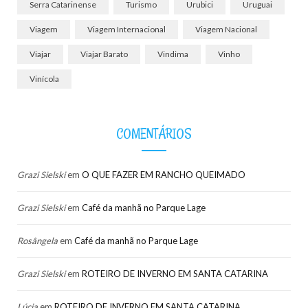
Serra Catarinense
Turismo
Urubici
Uruguai
Viagem
Viagem Internacional
Viagem Nacional
Viajar
Viajar Barato
Vindima
Vinho
Vinícola
COMENTÁRIOS
Grazi Sielski
em
O QUE FAZER EM RANCHO QUEIMADO
Grazi Sielski
em
Café da manhã no Parque Lage
Rosângela
em
Café da manhã no Parque Lage
Grazi Sielski
em
ROTEIRO DE INVERNO EM SANTA CATARINA
Lúcia
em
ROTEIRO DE INVERNO EM SANTA CATARINA