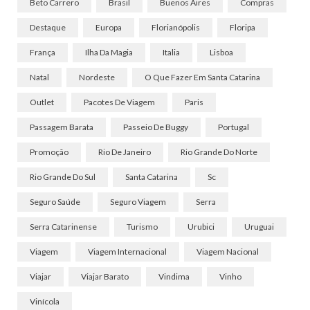
Beto Carrero
Brasil
Buenos Aires
Compras
Destaque
Europa
Florianópolis
Floripa
França
Ilha Da Magia
Italia
Lisboa
Natal
Nordeste
O Que Fazer Em Santa Catarina
Outlet
Pacotes De Viagem
Paris
Passagem Barata
Passeio De Buggy
Portugal
Promoção
Rio De Janeiro
Rio Grande Do Norte
Rio Grande Do Sul
Santa Catarina
Sc
Seguro Saúde
Seguro Viagem
Serra
Serra Catarinense
Turismo
Urubici
Uruguai
Viagem
Viagem Internacional
Viagem Nacional
Viajar
Viajar Barato
Vindima
Vinho
Vinícola