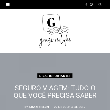
F
I
a
n
c
s
e
t
b
a
o
g
o
r
k
a
m
DICAS IMPORTANTES
SEGURO VIAGEM: TUDO O
QUE VOCÊ PRECISA SABER
BY
GRAZI SIELSKI
29 DE JULHO DE 2019