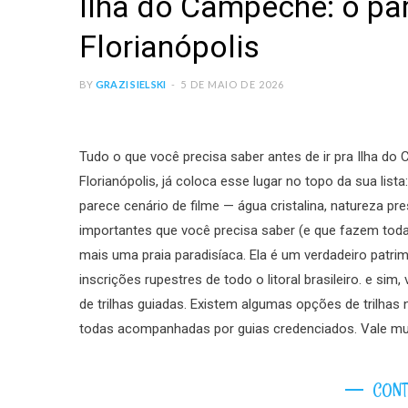
Ilha do Campeche: o par
Florianópolis
BY
GRAZI SIELSKI
5 DE MAIO DE 2026
Tudo o que você precisa saber antes de ir pra Ilha d
Florianópolis, já coloca esse lugar no topo da sua list
parece cenário de filme — água cristalina, natureza p
importantes que você precisa saber (e que fazem toda
mais uma praia paradisíaca. Ela é um verdadeiro patrim
inscrições rupestres de todo o litoral brasileiro. e si
de trilhas guiadas. Existem algumas opções de trilhas n
todas acompanhadas por guias credenciados. Vale muito
CONT