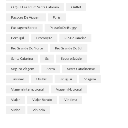
O Que Fazer Em Santa Catarina
Outlet
Pacotes De Viagem
Paris
Passagem Barata
Passeio De Buggy
Portugal
Promoção
Rio De Janeiro
Rio Grande Do Norte
Rio Grande Do Sul
Santa Catarina
Sc
Seguro Saúde
Seguro Viagem
Serra
Serra Catarinense
Turismo
Urubici
Uruguai
Viagem
Viagem Internacional
Viagem Nacional
Viajar
Viajar Barato
Vindima
Vinho
Vinícola