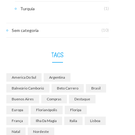
Turquia
(1)
Sem categoria
(10)
TAGS
America Do Sul
Argentina
Balneário Camboriú
Beto Carrero
Brasil
Buenos Aires
Compras
Destaque
Europa
Florianópolis
Floripa
França
Ilha Da Magia
Italia
Lisboa
Natal
Nordeste