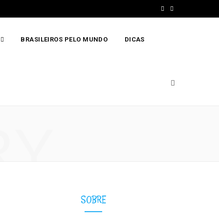
F
I
a
n
BRASILEIROS PELO MUNDO
DICAS
c
s
e
t
b
a
o
g
o
r
RY
k
a
m
SOBRE