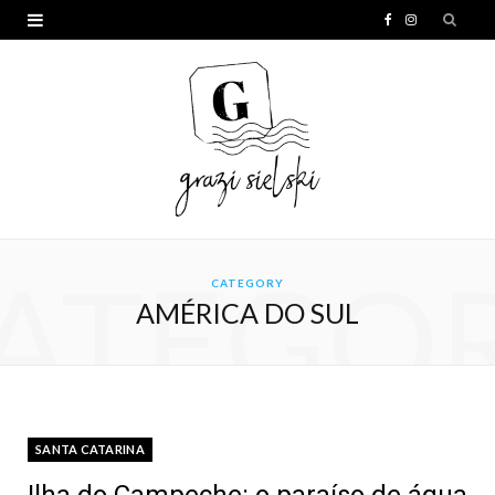
F
I
a
n
c
s
e
t
b
a
o
g
o
r
ATEGO
CATEGORY
k
a
AMÉRICA DO SUL
m
SANTA CATARINA