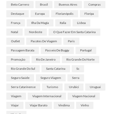
Beto Carrero
Brasil
Buenos Aires
Compras
Destaque
Europa
Florianópolis
Floripa
França
Ilha Da Magia
Italia
Lisboa
Natal
Nordeste
O Que Fazer Em Santa Catarina
Outlet
Pacotes De Viagem
Paris
Passagem Barata
Passeio De Buggy
Portugal
Promoção
Rio De Janeiro
Rio Grande Do Norte
Rio Grande Do Sul
Santa Catarina
Sc
Seguro Saúde
Seguro Viagem
Serra
Serra Catarinense
Turismo
Urubici
Uruguai
Viagem
Viagem Internacional
Viagem Nacional
Viajar
Viajar Barato
Vindima
Vinho