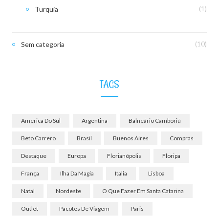
Turquia
(1)
Sem categoria
(10)
TAGS
America Do Sul
Argentina
Balneário Camboriú
Beto Carrero
Brasil
Buenos Aires
Compras
Destaque
Europa
Florianópolis
Floripa
França
Ilha Da Magia
Italia
Lisboa
Natal
Nordeste
O Que Fazer Em Santa Catarina
Outlet
Pacotes De Viagem
Paris