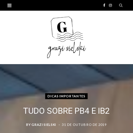
F
I
a
n
c
s
e
t
b
a
o
g
o
r
k
a
m
DICAS IMPORTANTES
TUDO SOBRE PB4 E IB2
BY
GRAZI SIELSKI
31 DE OUTUBRO DE 2019