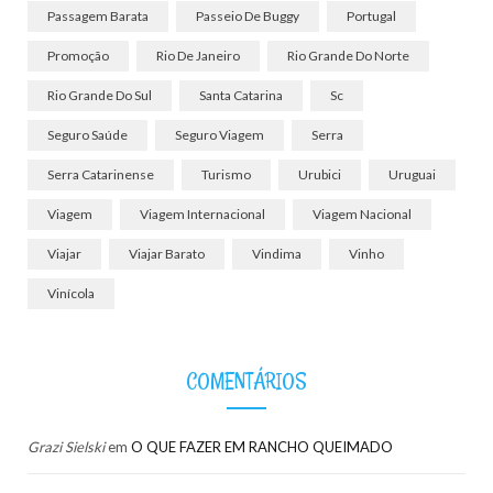
Passagem Barata
Passeio De Buggy
Portugal
Promoção
Rio De Janeiro
Rio Grande Do Norte
Rio Grande Do Sul
Santa Catarina
Sc
Seguro Saúde
Seguro Viagem
Serra
Serra Catarinense
Turismo
Urubici
Uruguai
Viagem
Viagem Internacional
Viagem Nacional
Viajar
Viajar Barato
Vindima
Vinho
Vinícola
COMENTÁRIOS
Grazi Sielski
em
O QUE FAZER EM RANCHO QUEIMADO