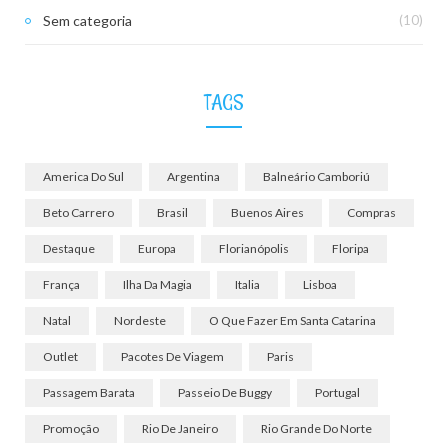
Sem categoria
(10)
TAGS
America Do Sul
Argentina
Balneário Camboriú
Beto Carrero
Brasil
Buenos Aires
Compras
Destaque
Europa
Florianópolis
Floripa
França
Ilha Da Magia
Italia
Lisboa
Natal
Nordeste
O Que Fazer Em Santa Catarina
Outlet
Pacotes De Viagem
Paris
Passagem Barata
Passeio De Buggy
Portugal
Promoção
Rio De Janeiro
Rio Grande Do Norte