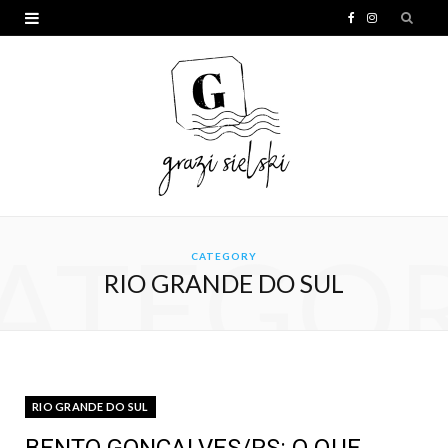
F
I
a
n
c
s
e
t
b
a
o
g
o
r
ATEGO
CATEGORY
k
a
RIO GRANDE DO SUL
m
RIO GRANDE DO SUL