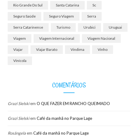
Rio Grande Do Sul
Santa Catarina
Sc
Seguro Saúde
Seguro Viagem
Serra
Serra Catarinense
Turismo
Urubici
Uruguai
Viagem
Viagem Internacional
Viagem Nacional
Viajar
Viajar Barato
Vindima
Vinho
Vinícola
COMENTÁRIOS
Grazi Sielski
em
O QUE FAZER EM RANCHO QUEIMADO
Grazi Sielski
em
Café da manhã no Parque Lage
Rosângela
em
Café da manhã no Parque Lage