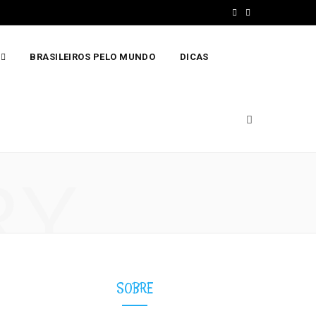
F
I
a
n
BRASILEIROS PELO MUNDO
DICAS
c
s
e
t
b
a
o
g
o
r
RY
k
a
m
SOBRE