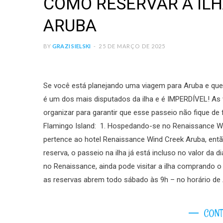
COMO RESERVAR A IL
ARUBA
BY
GRAZI SIELSKI
25 DE MARÇO DE 2025
Se você está planejando uma viagem para Aruba e quer
é um dos mais disputados da ilha e é IMPERDÍVEL! As 
organizar para garantir que esse passeio não fique de
Flamingo Island: 1. Hospedando-se no Renaissance Win
pertence ao hotel Renaissance Wind Creek Aruba, entã
reserva, o passeio na ilha já está incluso no valor da
no Renaissance, ainda pode visitar a ilha comprando 
as reservas abrem todo sábado às 9h – no horário de
CONT