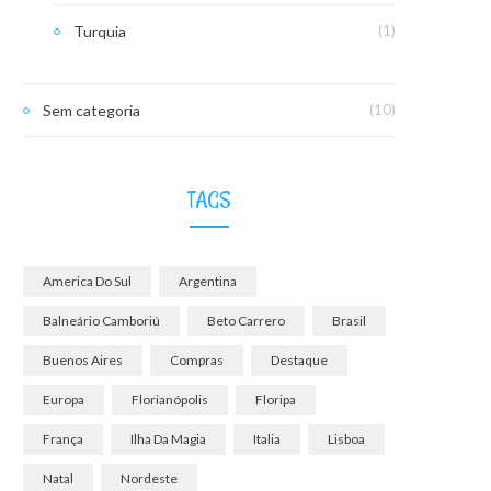
Turquia
(1)
Sem categoria
(10)
TAGS
America Do Sul
Argentina
Balneário Camboriú
Beto Carrero
Brasil
Buenos Aires
Compras
Destaque
Europa
Florianópolis
Floripa
França
Ilha Da Magia
Italia
Lisboa
Natal
Nordeste