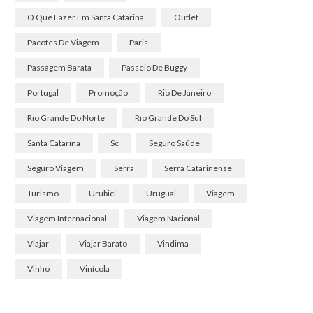
O Que Fazer Em Santa Catarina
Outlet
Pacotes De Viagem
Paris
Passagem Barata
Passeio De Buggy
Portugal
Promoção
Rio De Janeiro
Rio Grande Do Norte
Rio Grande Do Sul
Santa Catarina
Sc
Seguro Saúde
Seguro Viagem
Serra
Serra Catarinense
Turismo
Urubici
Uruguai
Viagem
Viagem Internacional
Viagem Nacional
Viajar
Viajar Barato
Vindima
Vinho
Vinícola