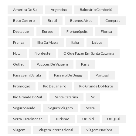
America Do Sul
Argentina
Balneário Camboriú
Beto Carrero
Brasil
Buenos Aires
Compras
Destaque
Europa
Florianópolis
Floripa
França
Ilha Da Magia
Italia
Lisboa
Natal
Nordeste
O Que Fazer Em Santa Catarina
Outlet
Pacotes De Viagem
Paris
Passagem Barata
Passeio De Buggy
Portugal
Promoção
Rio De Janeiro
Rio Grande Do Norte
Rio Grande Do Sul
Santa Catarina
Sc
Seguro Saúde
Seguro Viagem
Serra
Serra Catarinense
Turismo
Urubici
Uruguai
Viagem
Viagem Internacional
Viagem Nacional