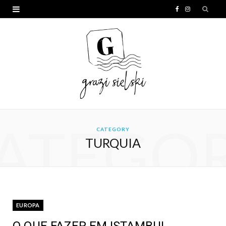
F
I
a
n
c
s
e
t
b
a
o
g
o
r
ATEGO
CATEGORY
k
a
TURQUIA
m
EUROPA