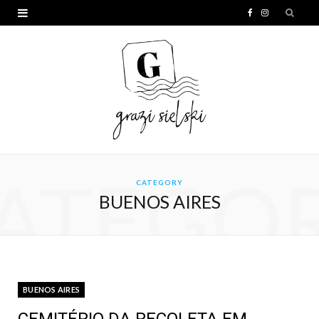
F
I
a
n
c
s
e
t
b
a
o
g
o
r
ATEGO
CATEGORY
k
a
BUENOS AIRES
m
BUENOS AIRES