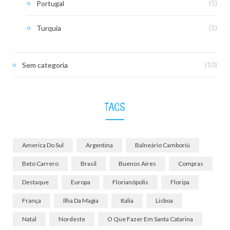
Portugal
(5)
Turquia
(1)
Sem categoria
(10)
TAGS
America Do Sul
Argentina
Balneário Camboriú
Beto Carrero
Brasil
Buenos Aires
Compras
Destaque
Europa
Florianópolis
Floripa
França
Ilha Da Magia
Italia
Lisboa
Natal
Nordeste
O Que Fazer Em Santa Catarina