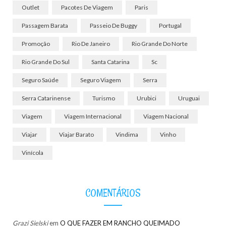
Outlet
Pacotes De Viagem
Paris
Passagem Barata
Passeio De Buggy
Portugal
Promoção
Rio De Janeiro
Rio Grande Do Norte
Rio Grande Do Sul
Santa Catarina
Sc
Seguro Saúde
Seguro Viagem
Serra
Serra Catarinense
Turismo
Urubici
Uruguai
Viagem
Viagem Internacional
Viagem Nacional
Viajar
Viajar Barato
Vindima
Vinho
Vinícola
COMENTÁRIOS
Grazi Sielski
em
O QUE FAZER EM RANCHO QUEIMADO