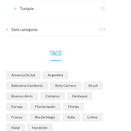
Turquia
(1)
Sem categoria
(10)
TAGS
America Do Sul
Argentina
Balneário Camboriú
Beto Carrero
Brasil
Buenos Aires
Compras
Destaque
Europa
Florianópolis
Floripa
França
Ilha Da Magia
Italia
Lisboa
Natal
Nordeste