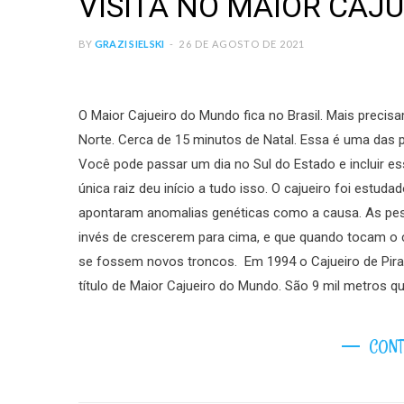
VISITA NO MAIOR CAJ
BY
GRAZI SIELSKI
26 DE AGOSTO DE 2021
O Maior Cajueiro do Mundo fica no Brasil. Mais precis
Norte. Cerca de 15 minutos de Natal. Essa é uma das pri
Você pode passar um dia no Sul do Estado e incluir es
única raiz deu início a tudo isso. O cajueiro foi estu
apontaram anomalias genéticas como a causa. As pes
invés de crescerem para cima, e que quando tocam 
se fossem novos troncos. Em 1994 o Cajueiro de Pira
título de Maior Cajueiro do Mundo. São 9 mil metros 
CONT