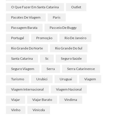
O Que Fazer Em Santa Catarina
Outlet
Pacotes De Viagem
Paris
Passagem Barata
Passeio De Buggy
Portugal
Promoção
Rio De Janeiro
Rio Grande Do Norte
Rio Grande Do Sul
Santa Catarina
Sc
Seguro Saúde
Seguro Viagem
Serra
Serra Catarinense
Turismo
Urubici
Uruguai
Viagem
Viagem Internacional
Viagem Nacional
Viajar
Viajar Barato
Vindima
Vinho
Vinícola