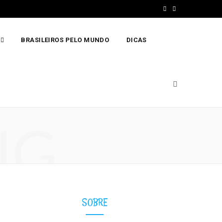
F
I
a
n
BRASILEIROS PELO MUNDO
DICAS
c
s
e
t
b
a
o
g
o
r
NG
k
a
m
SOBRE