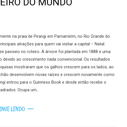
UEIRO DO MUNDO
amente na praia de Pirangi em Parnamirim, no Rio Grande do
ncipais atrações para quem vai visitar a capital – Natal.
se passeio no roteiro. A árvore foi plantada em 1888 e uma
dado devido ao crescimento nada convencional. Os resultados
quisas mostraram que os galhos crescem para os lados, ao
o chão desenvolvem novas raízes e crescem novamente como
ngi entrou para o Guinness Book e desde então recebe o
quadrados. Ocupa um…
INUE LENDO