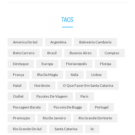
TAGS
America Do Sul
Argentina
Balneário Camboriú
Beto Carrero
Brasil
Buenos Aires
Compras
Destaque
Europa
Florianópolis
Floripa
França
Ilha Da Magia
Italia
Lisboa
Natal
Nordeste
O Que Fazer Em Santa Catarina
Outlet
Pacotes De Viagem
Paris
Passagem Barata
Passeio De Buggy
Portugal
Promoção
Rio De Janeiro
Rio Grande Do Norte
Rio Grande Do Sul
Santa Catarina
Sc