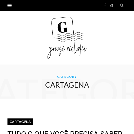
F
I
a
n
c
s
e
t
b
a
o
g
o
r
ATEGO
CATEGORY
k
a
CARTAGENA
m
CARTAGENA