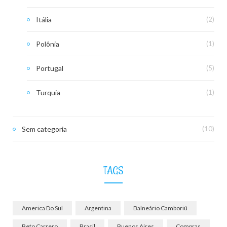
Itália
(2)
Polônia
(1)
Portugal
(5)
Turquia
(1)
Sem categoria
(10)
TAGS
America Do Sul
Argentina
Balneário Camboriú
Beto Carrero
Brasil
Buenos Aires
Compras