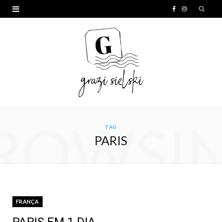
F
I
a
n
c
s
e
t
b
a
o
g
o
r
ROWSI
TAG
k
a
PARIS
m
FRANÇA