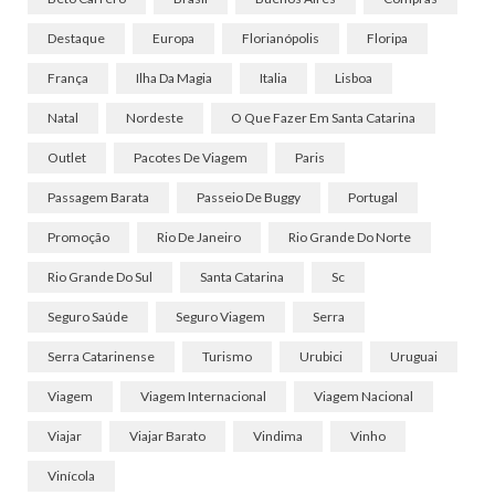
Destaque
Europa
Florianópolis
Floripa
França
Ilha Da Magia
Italia
Lisboa
Natal
Nordeste
O Que Fazer Em Santa Catarina
Outlet
Pacotes De Viagem
Paris
Passagem Barata
Passeio De Buggy
Portugal
Promoção
Rio De Janeiro
Rio Grande Do Norte
Rio Grande Do Sul
Santa Catarina
Sc
Seguro Saúde
Seguro Viagem
Serra
Serra Catarinense
Turismo
Urubici
Uruguai
Viagem
Viagem Internacional
Viagem Nacional
Viajar
Viajar Barato
Vindima
Vinho
Vinícola