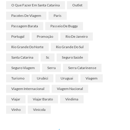
O Que Fazer Em Santa Catarina
Outlet
Pacotes De Viagem
Paris
Passagem Barata
Passeio De Buggy
Portugal
Promoção
Rio De Janeiro
Rio Grande Do Norte
Rio Grande Do Sul
Santa Catarina
Sc
Seguro Saúde
Seguro Viagem
Serra
Serra Catarinense
Turismo
Urubici
Uruguai
Viagem
Viagem Internacional
Viagem Nacional
Viajar
Viajar Barato
Vindima
Vinho
Vinícola