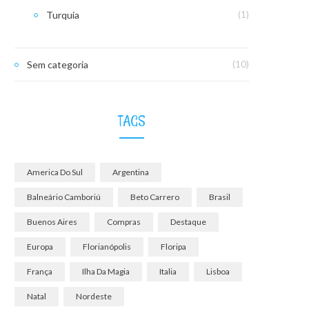
Turquia
(1)
Sem categoria
(10)
TAGS
America Do Sul
Argentina
Balneário Camboriú
Beto Carrero
Brasil
Buenos Aires
Compras
Destaque
Europa
Florianópolis
Floripa
França
Ilha Da Magia
Italia
Lisboa
Natal
Nordeste