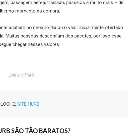
gem, passagem aérea, traslado, passeios e muito mais – de
olher no momento da compra.
ente acabam no mesmo dia ou o valor inicialmente ofertado
da.
Muitas pessoas desconfiam dos pacotes, por isso esse
nsegue chegar nesses valores.
pint site Hurb
LOCHE: 
SITE HURB
URB SÃO TÃO BARATOS?