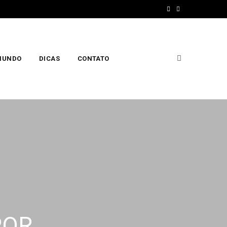
F
I
a
n
c
s
 MUNDO
DICAS
CONTATO
e
t
b
a
o
g
o
r
k
a
m
POR