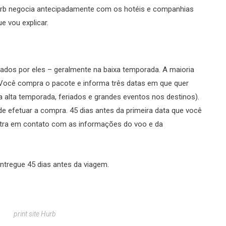
Hurb negocia antecipadamente com os hotéis e companhias
ue vou explicar.
ados por eles – geralmente na baixa temporada. A maioria
 Você compra o pacote e informa três datas em que quer
da alta temporada, feriados e grandes eventos nos destinos).
de efetuar a compra. 45 dias antes da primeira data que você
ntra em contato com as informações do voo e da
ntregue 45 dias antes da viagem.
print site Hurb