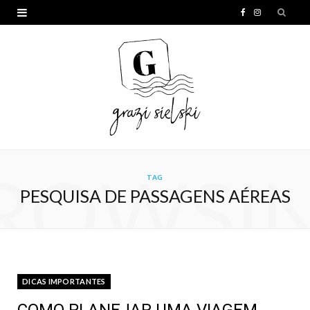
F
I
a
n
c
s
e
t
b
a
o
g
o
r
ROWSI
TAG
k
a
PESQUISA DE PASSAGENS AÉREAS
m
DICAS IMPORTANTES