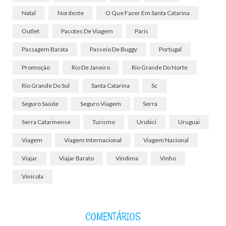
Natal
Nordeste
O Que Fazer Em Santa Catarina
Outlet
Pacotes De Viagem
Paris
Passagem Barata
Passeio De Buggy
Portugal
Promoção
Rio De Janeiro
Rio Grande Do Norte
Rio Grande Do Sul
Santa Catarina
Sc
Seguro Saúde
Seguro Viagem
Serra
Serra Catarinense
Turismo
Urubici
Uruguai
Viagem
Viagem Internacional
Viagem Nacional
Viajar
Viajar Barato
Vindima
Vinho
Vinícola
COMENTÁRIOS