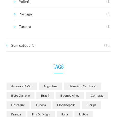
Polônia
(1)
Portugal
(5)
Turquia
(1)
Sem categoria
(10)
TAGS
America Do Sul
Argentina
Balneário Camboriú
Beto Carrero
Brasil
Buenos Aires
Compras
Destaque
Europa
Florianópolis
Floripa
França
Ilha Da Magia
Italia
Lisboa