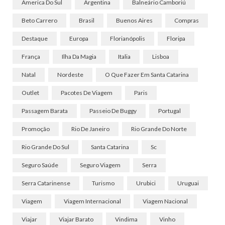
America Do Sul
Argentina
Balneário Camboriú
Beto Carrero
Brasil
Buenos Aires
Compras
Destaque
Europa
Florianópolis
Floripa
França
Ilha Da Magia
Italia
Lisboa
Natal
Nordeste
O Que Fazer Em Santa Catarina
Outlet
Pacotes De Viagem
Paris
Passagem Barata
Passeio De Buggy
Portugal
Promoção
Rio De Janeiro
Rio Grande Do Norte
Rio Grande Do Sul
Santa Catarina
Sc
Seguro Saúde
Seguro Viagem
Serra
Serra Catarinense
Turismo
Urubici
Uruguai
Viagem
Viagem Internacional
Viagem Nacional
Viajar
Viajar Barato
Vindima
Vinho