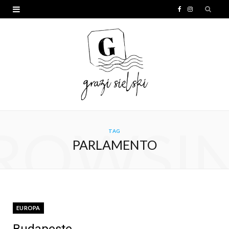
F
I
a
n
c
s
e
t
b
a
o
g
o
r
ROWSI
TAG
k
a
PARLAMENTO
m
EUROPA