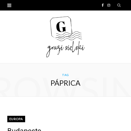
F
I
a
n
c
s
e
t
b
a
o
g
o
r
ROWSI
TAG
k
a
PÁPRICA
m
EUROPA