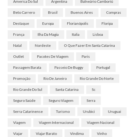
America Do Sul
Argentina
Balneário Camboriú
Beto Carrero
Brasil
Buenos Aires
Compras
Destaque
Europa
Florianópolis
Floripa
França
Ilha Da Magia
Italia
Lisboa
Natal
Nordeste
O Que Fazer Em Santa Catarina
Outlet
Pacotes De Viagem
Paris
Passagem Barata
Passeio De Buggy
Portugal
Promoção
Rio De Janeiro
Rio Grande Do Norte
Rio Grande Do Sul
Santa Catarina
Sc
Seguro Saúde
Seguro Viagem
Serra
Serra Catarinense
Turismo
Urubici
Uruguai
Viagem
Viagem Internacional
Viagem Nacional
Viajar
Viajar Barato
Vindima
Vinho