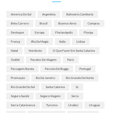
America Do Sul
Argentina
Balneário Camboriú
Beto Carrero
Brasil
Buenos Aires
Compras
Destaque
Europa
Florianópolis
Floripa
França
Ilha Da Magia
Italia
Lisboa
Natal
Nordeste
O Que Fazer Em Santa Catarina
Outlet
Pacotes De Viagem
Paris
Passagem Barata
Passeio De Buggy
Portugal
Promoção
Rio De Janeiro
Rio Grande Do Norte
Rio Grande Do Sul
Santa Catarina
Sc
Seguro Saúde
Seguro Viagem
Serra
Serra Catarinense
Turismo
Urubici
Uruguai