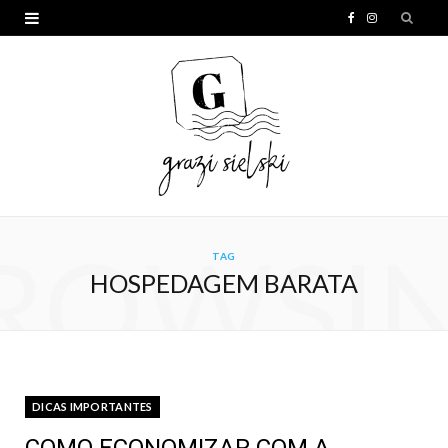
F
I
a
n
c
s
e
t
b
a
o
g
o
r
ROWSI
TAG
k
a
HOSPEDAGEM BARATA
m
DICAS IMPORTANTES