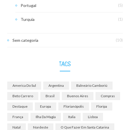
Portugal
(5)
Turquia
(1)
Sem categoria
(10)
TAGS
America Do Sul
Argentina
Balneário Camboriú
Beto Carrero
Brasil
Buenos Aires
Compras
Destaque
Europa
Florianópolis
Floripa
França
Ilha Da Magia
Italia
Lisboa
Natal
Nordeste
O Que Fazer Em Santa Catarina