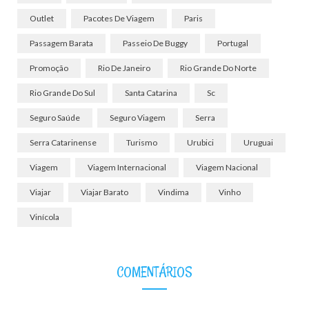
Outlet
Pacotes De Viagem
Paris
Passagem Barata
Passeio De Buggy
Portugal
Promoção
Rio De Janeiro
Rio Grande Do Norte
Rio Grande Do Sul
Santa Catarina
Sc
Seguro Saúde
Seguro Viagem
Serra
Serra Catarinense
Turismo
Urubici
Uruguai
Viagem
Viagem Internacional
Viagem Nacional
Viajar
Viajar Barato
Vindima
Vinho
Vinícola
COMENTÁRIOS