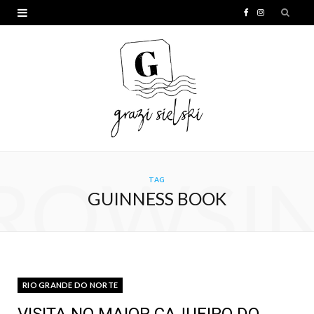
F
I
a
n
c
s
e
t
b
a
o
g
o
r
ROWSI
TAG
k
a
GUINNESS BOOK
m
RIO GRANDE DO NORTE