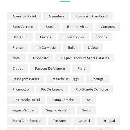
America Do Sul
Argentina
Balneário Camboriú
Beto Carrero
Brasil
Buenos Aires
Compras
Destaque
Europa
Florianópolis
Floripa
França
Ilha Da Magia
Italia
Lisboa
Natal
Nordeste
O Que Fazer Em Santa Catarina
Outlet
Pacotes De Viagem
Paris
Passagem Barata
Passeio De Buggy
Portugal
Promoção
Rio De Janeiro
Rio Grande Do Norte
Rio Grande Do Sul
Santa Catarina
Sc
Seguro Saúde
Seguro Viagem
Serra
Serra Catarinense
Turismo
Urubici
Uruguai