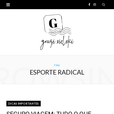
F
I
a
n
c
s
e
t
b
a
o
g
o
r
ROWSI
TAG
k
a
ESPORTE RADICAL
m
DICAS IMPORTANTES