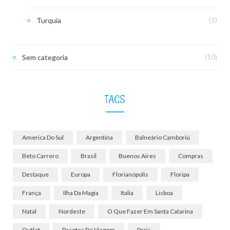
Turquia
(1)
Sem categoria
(10)
TAGS
America Do Sul
Argentina
Balneário Camboriú
Beto Carrero
Brasil
Buenos Aires
Compras
Destaque
Europa
Florianópolis
Floripa
França
Ilha Da Magia
Italia
Lisboa
Natal
Nordeste
O Que Fazer Em Santa Catarina
Outlet
Pacotes De Viagem
Paris