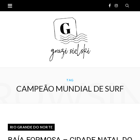
F
I
a
n
c
s
e
t
b
a
o
g
o
r
ROWSI
TAG
k
a
CAMPEÃO MUNDIAL DE SURF
m
RIO GRANDE DO NORTE