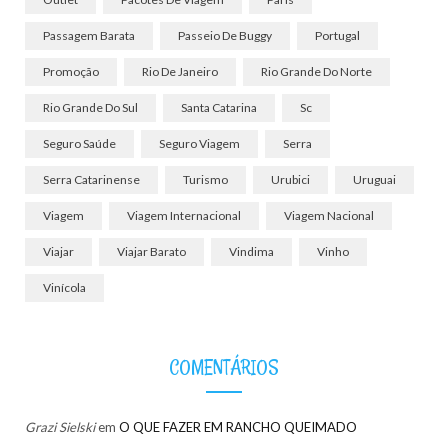
Passagem Barata
Passeio De Buggy
Portugal
Promoção
Rio De Janeiro
Rio Grande Do Norte
Rio Grande Do Sul
Santa Catarina
Sc
Seguro Saúde
Seguro Viagem
Serra
Serra Catarinense
Turismo
Urubici
Uruguai
Viagem
Viagem Internacional
Viagem Nacional
Viajar
Viajar Barato
Vindima
Vinho
Vinícola
COMENTÁRIOS
Grazi Sielski
em
O QUE FAZER EM RANCHO QUEIMADO