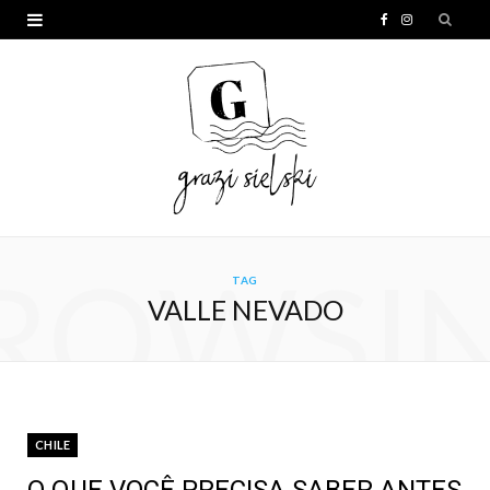
F
I
a
n
c
s
e
t
b
a
o
g
o
r
ROWSI
TAG
k
a
VALLE NEVADO
m
CHILE