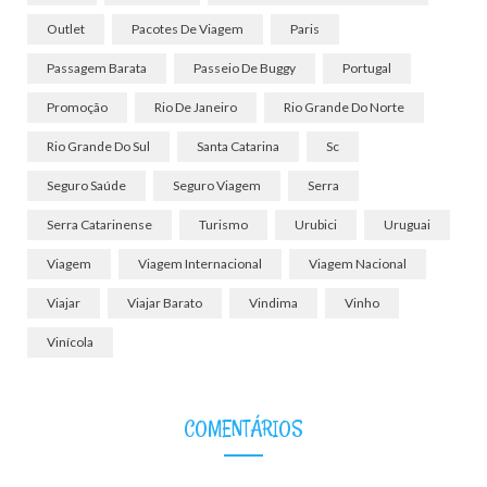
Outlet
Pacotes De Viagem
Paris
Passagem Barata
Passeio De Buggy
Portugal
Promoção
Rio De Janeiro
Rio Grande Do Norte
Rio Grande Do Sul
Santa Catarina
Sc
Seguro Saúde
Seguro Viagem
Serra
Serra Catarinense
Turismo
Urubici
Uruguai
Viagem
Viagem Internacional
Viagem Nacional
Viajar
Viajar Barato
Vindima
Vinho
Vinícola
COMENTÁRIOS