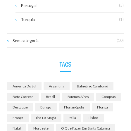
Portugal
(5)
Turquia
(1)
Sem categoria
(10)
TAGS
America Do Sul
Argentina
Balneário Camboriú
Beto Carrero
Brasil
Buenos Aires
Compras
Destaque
Europa
Florianópolis
Floripa
França
Ilha Da Magia
Italia
Lisboa
Natal
Nordeste
O Que Fazer Em Santa Catarina