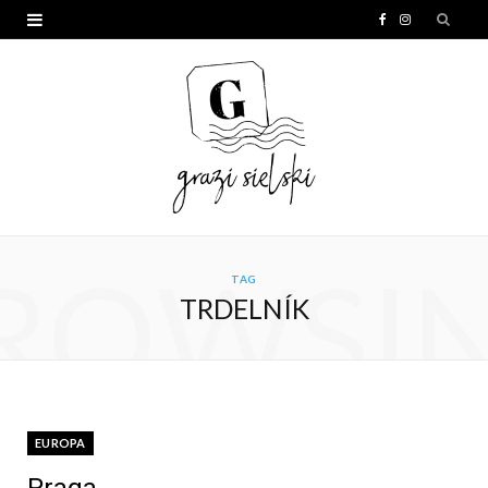
F
I
a
n
c
s
e
t
b
a
o
g
o
r
ROWSI
TAG
k
a
TRDELNÍK
m
EUROPA