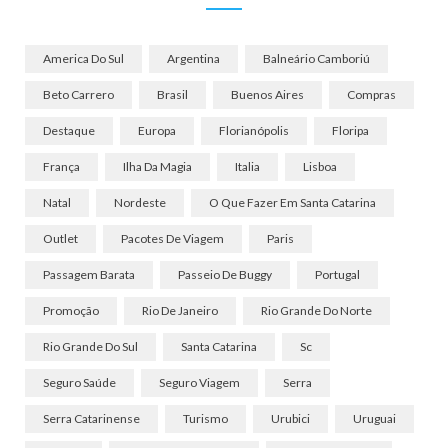
America Do Sul
Argentina
Balneário Camboriú
Beto Carrero
Brasil
Buenos Aires
Compras
Destaque
Europa
Florianópolis
Floripa
França
Ilha Da Magia
Italia
Lisboa
Natal
Nordeste
O Que Fazer Em Santa Catarina
Outlet
Pacotes De Viagem
Paris
Passagem Barata
Passeio De Buggy
Portugal
Promoção
Rio De Janeiro
Rio Grande Do Norte
Rio Grande Do Sul
Santa Catarina
Sc
Seguro Saúde
Seguro Viagem
Serra
Serra Catarinense
Turismo
Urubici
Uruguai