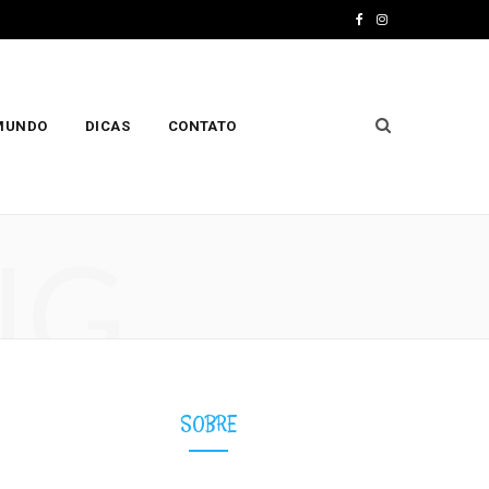
F
I
a
n
c
s
 MUNDO
DICAS
CONTATO
e
t
b
a
o
g
NG
o
r
k
a
m
SOBRE