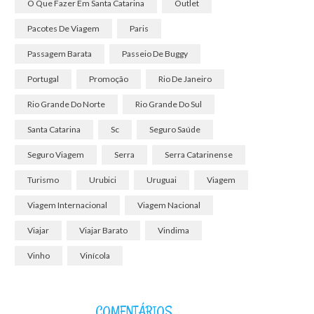
O Que Fazer Em Santa Catarina
Outlet
Pacotes De Viagem
Paris
Passagem Barata
Passeio De Buggy
Portugal
Promoção
Rio De Janeiro
Rio Grande Do Norte
Rio Grande Do Sul
Santa Catarina
Sc
Seguro Saúde
Seguro Viagem
Serra
Serra Catarinense
Turismo
Urubici
Uruguai
Viagem
Viagem Internacional
Viagem Nacional
Viajar
Viajar Barato
Vindima
Vinho
Vinícola
COMENTÁRIOS