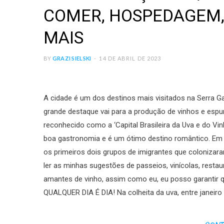
COMER, HOSPEDAGEM, 
MAIS
BY
GRAZI SIELSKI
14 DE ABRIL DE 2023
A cidade é um dos destinos mais visitados na Serra Ga
grande destaque vai para a produção de vinhos e espuma
reconhecido como a ‘Capital Brasileira da Uva e do Vin
boa gastronomia e é um ótimo destino romântico. Em
os primeiros dois grupos de imigrantes que colonizar
ler as minhas sugestões de passeios, vinícolas, rest
amantes de vinho, assim como eu, eu posso garantir q
QUALQUER DIA É DIA! Na colheita da uva, entre janeiro