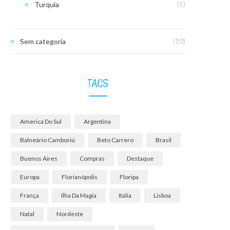
Turquia
(1)
Sem categoria
(10)
TAGS
America Do Sul
Argentina
Balneário Camboriú
Beto Carrero
Brasil
Buenos Aires
Compras
Destaque
Europa
Florianópolis
Floripa
França
Ilha Da Magia
Italia
Lisboa
Natal
Nordeste