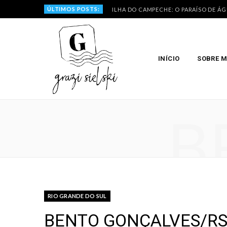
ÚLTIMOS POSTS:
ILHA DO CAMPECHE: O PARAÍSO DE Á
INÍCIO
SOBRE 
B
RIO GRANDE DO SUL
BENTO GONÇALVES/RS: