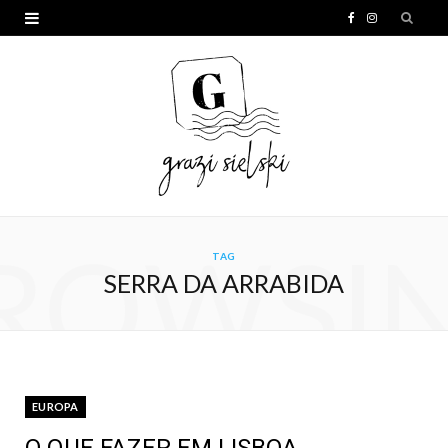
F
I
a
n
c
s
e
t
b
a
o
g
o
r
ROWSI
TAG
k
a
SERRA DA ARRABIDA
m
EUROPA