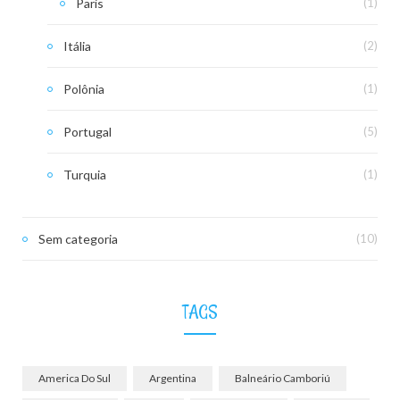
Paris
(1)
Itália
(2)
Polônia
(1)
Portugal
(5)
Turquia
(1)
Sem categoria
(10)
TAGS
America Do Sul
Argentina
Balneário Camboriú