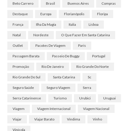
Beto Carrero
Brasil
Buenos Aires
Compras
Destaque
Europa
Florianópolis
Floripa
França
Ilha Da Magia
Italia
Lisboa
Natal
Nordeste
O Que Fazer Em Santa Catarina
Outlet
Pacotes De Viagem
Paris
Passagem Barata
Passeio De Buggy
Portugal
Promoção
Rio De Janeiro
Rio Grande Do Norte
Rio Grande Do Sul
Santa Catarina
Sc
Seguro Saúde
Seguro Viagem
Serra
Serra Catarinense
Turismo
Urubici
Uruguai
Viagem
Viagem Internacional
Viagem Nacional
Viajar
Viajar Barato
Vindima
Vinho
Vinícola