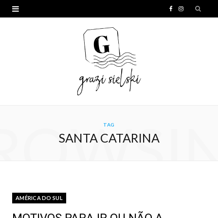
F
I
a
n
c
s
e
t
b
a
o
g
o
r
ROWSI
TAG
k
a
SANTA CATARINA
m
AMÉRICA DO SUL