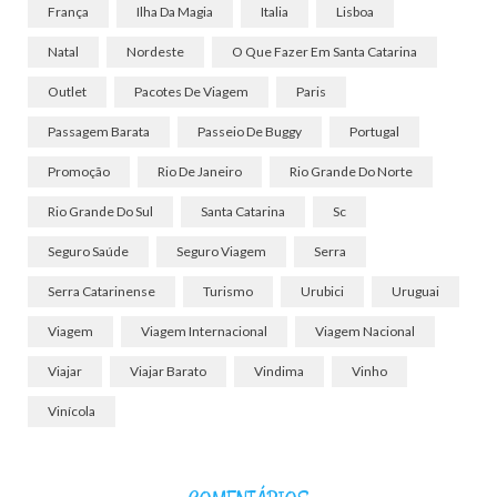
França
Ilha Da Magia
Italia
Lisboa
Natal
Nordeste
O Que Fazer Em Santa Catarina
Outlet
Pacotes De Viagem
Paris
Passagem Barata
Passeio De Buggy
Portugal
Promoção
Rio De Janeiro
Rio Grande Do Norte
Rio Grande Do Sul
Santa Catarina
Sc
Seguro Saúde
Seguro Viagem
Serra
Serra Catarinense
Turismo
Urubici
Uruguai
Viagem
Viagem Internacional
Viagem Nacional
Viajar
Viajar Barato
Vindima
Vinho
Vinícola