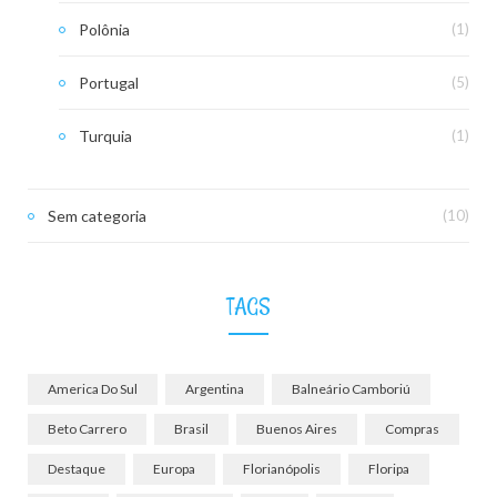
Polônia
(1)
Portugal
(5)
Turquia
(1)
Sem categoria
(10)
TAGS
America Do Sul
Argentina
Balneário Camboriú
Beto Carrero
Brasil
Buenos Aires
Compras
Destaque
Europa
Florianópolis
Floripa