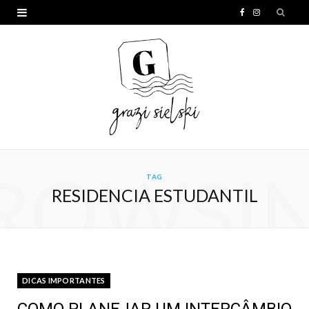
F
I
a
n
c
s
e
t
b
a
o
g
o
r
ROWSI
TAG
k
a
RESIDENCIA ESTUDANTIL
m
DICAS IMPORTANTES