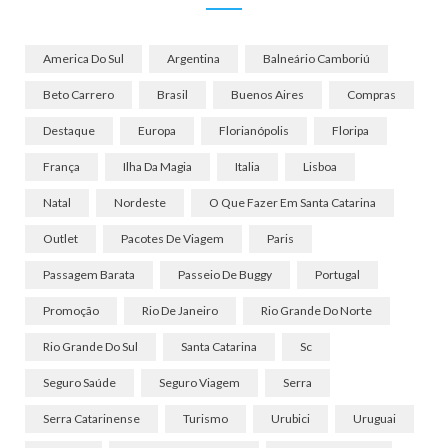
America Do Sul
Argentina
Balneário Camboriú
Beto Carrero
Brasil
Buenos Aires
Compras
Destaque
Europa
Florianópolis
Floripa
França
Ilha Da Magia
Italia
Lisboa
Natal
Nordeste
O Que Fazer Em Santa Catarina
Outlet
Pacotes De Viagem
Paris
Passagem Barata
Passeio De Buggy
Portugal
Promoção
Rio De Janeiro
Rio Grande Do Norte
Rio Grande Do Sul
Santa Catarina
Sc
Seguro Saúde
Seguro Viagem
Serra
Serra Catarinense
Turismo
Urubici
Uruguai