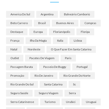
America Do Sul
Argentina
Balneário Camboriú
Beto Carrero
Brasil
Buenos Aires
Compras
Destaque
Europa
Florianópolis
Floripa
França
Ilha Da Magia
Italia
Lisboa
Natal
Nordeste
O Que Fazer Em Santa Catarina
Outlet
Pacotes De Viagem
Paris
Passagem Barata
Passeio De Buggy
Portugal
Promoção
Rio De Janeiro
Rio Grande Do Norte
Rio Grande Do Sul
Santa Catarina
Sc
Seguro Saúde
Seguro Viagem
Serra
Serra Catarinense
Turismo
Urubici
Uruguai