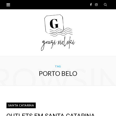
F
I
a
n
c
s
e
t
b
a
o
g
o
r
ROWSI
TAG
k
a
PORTO BELO
m
SANTA CATARINA