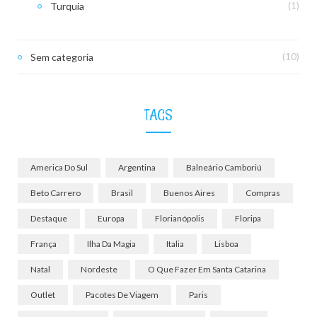
Turquia
(1)
Sem categoria
(10)
TAGS
America Do Sul
Argentina
Balneário Camboriú
Beto Carrero
Brasil
Buenos Aires
Compras
Destaque
Europa
Florianópolis
Floripa
França
Ilha Da Magia
Italia
Lisboa
Natal
Nordeste
O Que Fazer Em Santa Catarina
Outlet
Pacotes De Viagem
Paris