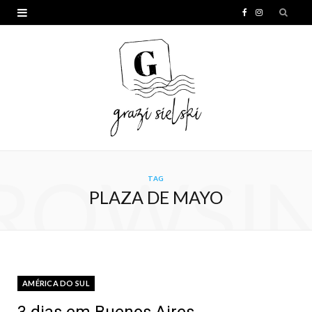
F
I
a
n
c
s
e
t
b
a
o
g
o
r
ROWSI
TAG
k
a
PLAZA DE MAYO
m
AMÉRICA DO SUL