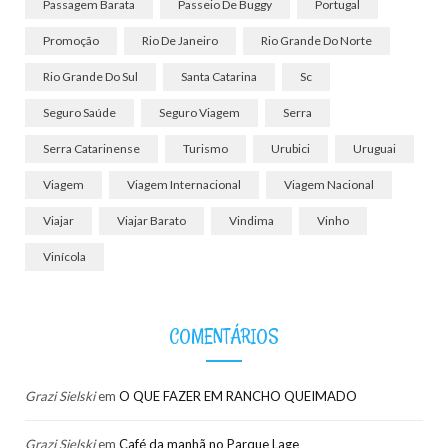
Passagem Barata
Passeio De Buggy
Portugal
Promoção
Rio De Janeiro
Rio Grande Do Norte
Rio Grande Do Sul
Santa Catarina
Sc
Seguro Saúde
Seguro Viagem
Serra
Serra Catarinense
Turismo
Urubici
Uruguai
Viagem
Viagem Internacional
Viagem Nacional
Viajar
Viajar Barato
Vindima
Vinho
Vinícola
COMENTÁRIOS
Grazi Sielski
em
O QUE FAZER EM RANCHO QUEIMADO
Grazi Sielski
em
Café da manhã no Parque Lage