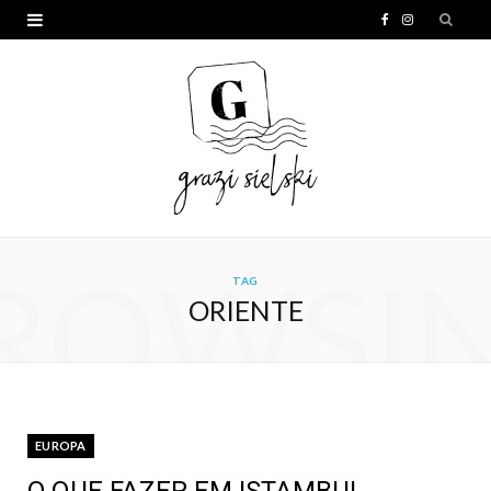
F
I
a
n
c
s
e
t
b
a
o
g
o
r
ROWSI
TAG
k
a
ORIENTE
m
EUROPA