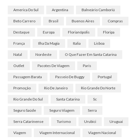
America Do Sul
Argentina
Balneário Camboriú
Beto Carrero
Brasil
Buenos Aires
Compras
Destaque
Europa
Florianópolis
Floripa
França
Ilha Da Magia
Italia
Lisboa
Natal
Nordeste
O Que Fazer Em Santa Catarina
Outlet
Pacotes De Viagem
Paris
Passagem Barata
Passeio De Buggy
Portugal
Promoção
Rio De Janeiro
Rio Grande Do Norte
Rio Grande Do Sul
Santa Catarina
Sc
Seguro Saúde
Seguro Viagem
Serra
Serra Catarinense
Turismo
Urubici
Uruguai
Viagem
Viagem Internacional
Viagem Nacional