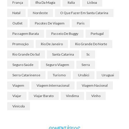
França
Ilha Da Magia
Italia
Lisboa
Natal
Nordeste
O Que Fazer Em Santa Catarina
Outlet
Pacotes De Viagem
Paris
Passagem Barata
Passeio De Buggy
Portugal
Promoção
Rio De Janeiro
Rio Grande Do Norte
Rio Grande Do Sul
Santa Catarina
Sc
Seguro Saúde
Seguro Viagem
Serra
Serra Catarinense
Turismo
Urubici
Uruguai
Viagem
Viagem Internacional
Viagem Nacional
Viajar
Viajar Barato
Vindima
Vinho
Vinícola
COMENTÁRIOS