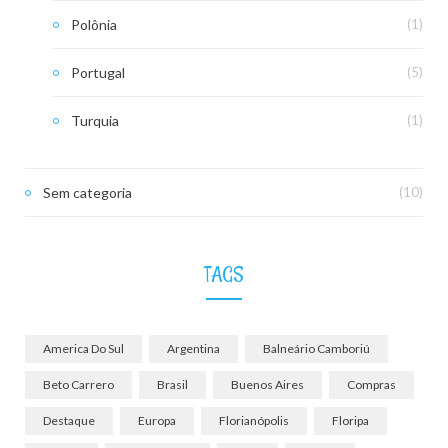
Polônia
(1)
Portugal
(5)
Turquia
(1)
Sem categoria
(10)
TAGS
America Do Sul
Argentina
Balneário Camboriú
Beto Carrero
Brasil
Buenos Aires
Compras
Destaque
Europa
Florianópolis
Floripa