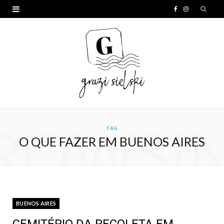
F
I
a
n
c
s
e
t
b
a
o
g
o
r
ROWSI
TAG
k
a
O QUE FAZER EM BUENOS AIRES
m
BUENOS AIRES