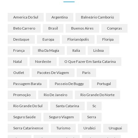
America Do Sul
Argentina
Balneário Camboriú
Beto Carrero
Brasil
Buenos Aires
Compras
Destaque
Europa
Florianópolis
Floripa
França
Ilha Da Magia
Italia
Lisboa
Natal
Nordeste
O Que Fazer Em Santa Catarina
Outlet
Pacotes De Viagem
Paris
Passagem Barata
Passeio De Buggy
Portugal
Promoção
Rio De Janeiro
Rio Grande Do Norte
Rio Grande Do Sul
Santa Catarina
Sc
Seguro Saúde
Seguro Viagem
Serra
Serra Catarinense
Turismo
Urubici
Uruguai