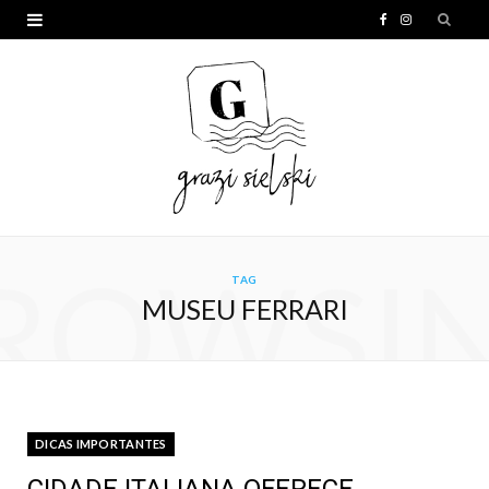
F
I
a
n
c
s
e
t
b
a
o
g
o
r
ROWSI
TAG
k
a
MUSEU FERRARI
m
DICAS IMPORTANTES