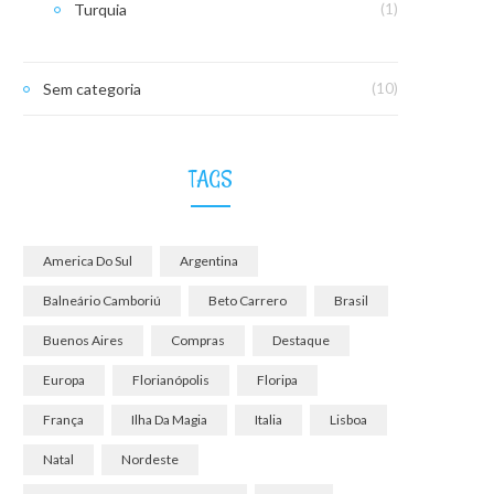
Turquia
(1)
Sem categoria
(10)
TAGS
America Do Sul
Argentina
Balneário Camboriú
Beto Carrero
Brasil
Buenos Aires
Compras
Destaque
Europa
Florianópolis
Floripa
França
Ilha Da Magia
Italia
Lisboa
Natal
Nordeste