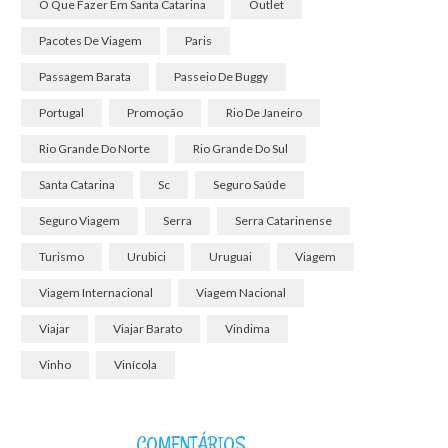
O Que Fazer Em Santa Catarina
Outlet
Pacotes De Viagem
Paris
Passagem Barata
Passeio De Buggy
Portugal
Promoção
Rio De Janeiro
Rio Grande Do Norte
Rio Grande Do Sul
Santa Catarina
Sc
Seguro Saúde
Seguro Viagem
Serra
Serra Catarinense
Turismo
Urubici
Uruguai
Viagem
Viagem Internacional
Viagem Nacional
Viajar
Viajar Barato
Vindima
Vinho
Vinícola
COMENTÁRIOS