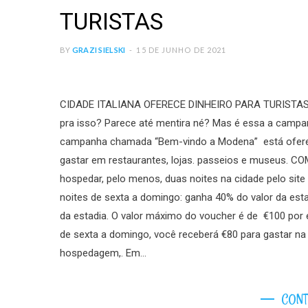
TURISTAS
BY
GRAZI SIELSKI
15 DE JUNHO DE 2021
CIDADE ITALIANA OFERECE DINHEIRO PARA TURISTAS Já
pra isso? Parece até mentira né? Mas é essa a campanh
campanha chamada “Bem-vindo a Modena” está oferec
gastar em restaurantes, lojas. passeios e museus. C
hospedar, pelo menos, duas noites na cidade pelo sit
noites de sexta a domingo: ganha 40% do valor da esta
da estadia. O valor máximo do voucher é de €100 por 
de sexta a domingo, você receberá €80 para gastar na
hospedagem,. Em…
CONT