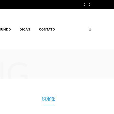
F
I
a
n
c
s
 MUNDO
DICAS
CONTATO
e
t
b
a
o
g
NG
o
r
k
a
m
SOBRE