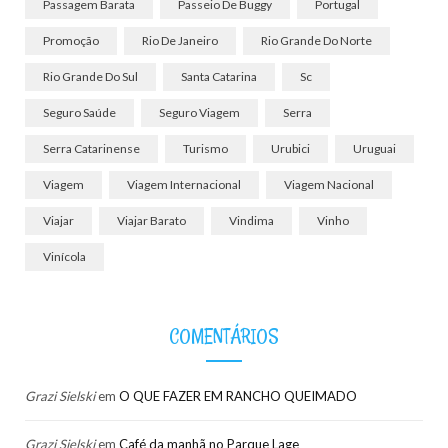
Passagem Barata
Passeio De Buggy
Portugal
Promoção
Rio De Janeiro
Rio Grande Do Norte
Rio Grande Do Sul
Santa Catarina
Sc
Seguro Saúde
Seguro Viagem
Serra
Serra Catarinense
Turismo
Urubici
Uruguai
Viagem
Viagem Internacional
Viagem Nacional
Viajar
Viajar Barato
Vindima
Vinho
Vinícola
COMENTÁRIOS
Grazi Sielski
em
O QUE FAZER EM RANCHO QUEIMADO
Grazi Sielski
em
Café da manhã no Parque Lage