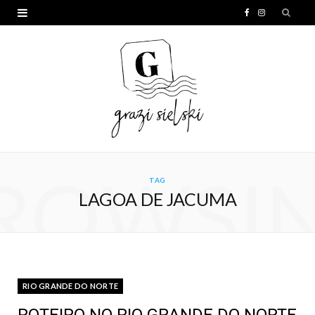
F
I
a
n
c
s
e
t
b
a
o
g
o
r
ROWSI
TAG
k
a
LAGOA DE JACUMA
m
RIO GRANDE DO NORTE