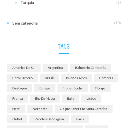
Turquia
(1)
Sem categoria
(10)
TAGS
America Do Sul
Argentina
Balneário Camboriú
Beto Carrero
Brasil
Buenos Aires
Compras
Destaque
Europa
Florianópolis
Floripa
França
Ilha Da Magia
Italia
Lisboa
Natal
Nordeste
O Que Fazer Em Santa Catarina
Outlet
Pacotes De Viagem
Paris