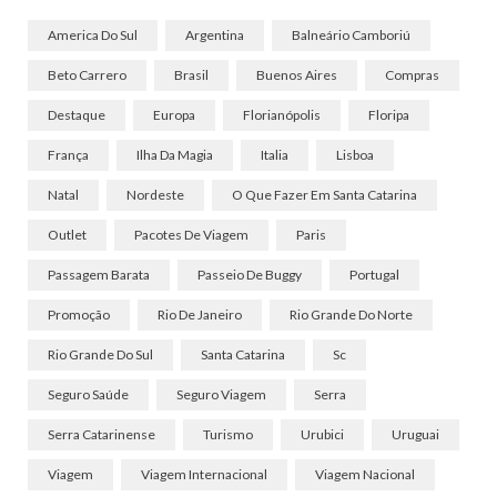
America Do Sul
Argentina
Balneário Camboriú
Beto Carrero
Brasil
Buenos Aires
Compras
Destaque
Europa
Florianópolis
Floripa
França
Ilha Da Magia
Italia
Lisboa
Natal
Nordeste
O Que Fazer Em Santa Catarina
Outlet
Pacotes De Viagem
Paris
Passagem Barata
Passeio De Buggy
Portugal
Promoção
Rio De Janeiro
Rio Grande Do Norte
Rio Grande Do Sul
Santa Catarina
Sc
Seguro Saúde
Seguro Viagem
Serra
Serra Catarinense
Turismo
Urubici
Uruguai
Viagem
Viagem Internacional
Viagem Nacional