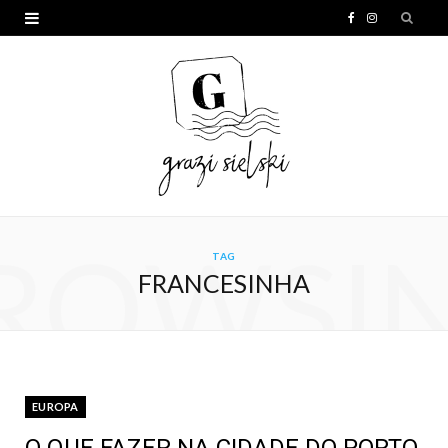
F
I
a
n
c
s
e
t
b
a
o
g
o
r
ROWSI
TAG
k
a
FRANCESINHA
m
EUROPA