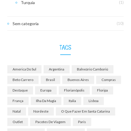
Turquia
(1)
Sem categoria
(10)
TAGS
America Do Sul
Argentina
Balneário Camboriú
Beto Carrero
Brasil
Buenos Aires
Compras
Destaque
Europa
Florianópolis
Floripa
França
Ilha Da Magia
Italia
Lisboa
Natal
Nordeste
O Que Fazer Em Santa Catarina
Outlet
Pacotes De Viagem
Paris