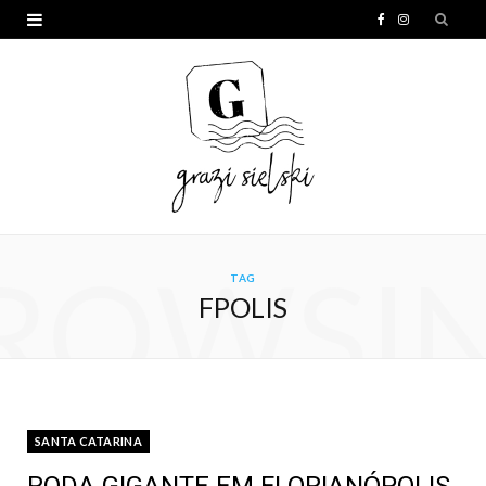
F
I
a
n
c
s
e
t
b
a
o
g
o
r
ROWSI
TAG
k
a
FPOLIS
m
SANTA CATARINA