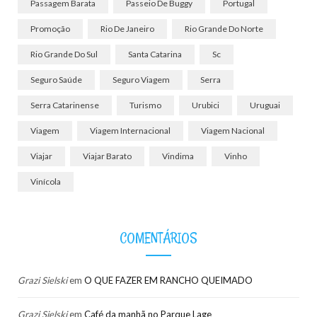
Passagem Barata
Passeio De Buggy
Portugal
Promoção
Rio De Janeiro
Rio Grande Do Norte
Rio Grande Do Sul
Santa Catarina
Sc
Seguro Saúde
Seguro Viagem
Serra
Serra Catarinense
Turismo
Urubici
Uruguai
Viagem
Viagem Internacional
Viagem Nacional
Viajar
Viajar Barato
Vindima
Vinho
Vinícola
COMENTÁRIOS
Grazi Sielski
em
O QUE FAZER EM RANCHO QUEIMADO
Grazi Sielski
em
Café da manhã no Parque Lage