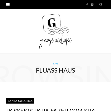
F
I
a
n
c
s
e
t
b
a
o
g
o
r
ROWSI
TAG
k
a
FLUASS HAUS
m
SANTA CATARINA