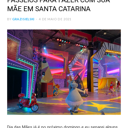
PASSEIOS PARA FAZER COM SUA
MÃE EM SANTA CATARINA
BY
GRAZI SIELSKI
4 DE MAIO DE 2021
Dia das Mães já é no próximo domingo e eu separei alguns