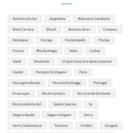
America Do Sul
Argentina
Balneário Camboriú
Beto Carrero
Brasil
Buenos Aires
Compras
Destaque
Europa
Florianópolis
Floripa
França
Ilha Da Magia
Italia
Lisboa
Natal
Nordeste
O Que Fazer Em Santa Catarina
Outlet
Pacotes De Viagem
Paris
Passagem Barata
Passeio De Buggy
Portugal
Promoção
Rio De Janeiro
Rio Grande Do Norte
Rio Grande Do Sul
Santa Catarina
Sc
Seguro Saúde
Seguro Viagem
Serra
Serra Catarinense
Turismo
Urubici
Uruguai