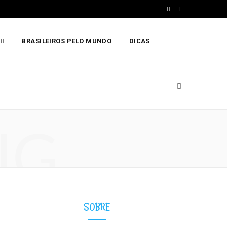
F
I
a
n
BRASILEIROS PELO MUNDO
DICAS
c
s
e
t
b
a
o
g
o
r
NG
k
a
m
SOBRE