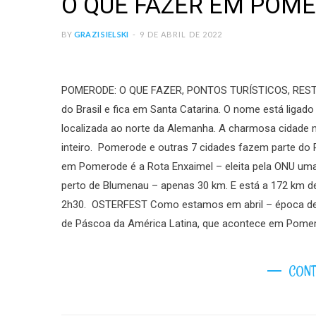
O QUE FAZER EM POM
BY
GRAZI SIELSKI
9 DE ABRIL DE 2022
POMERODE: O QUE FAZER, PONTOS TURÍSTICOS, REST
do Brasil e fica em Santa Catarina. O nome está ligad
localizada ao norte da Alemanha. A charmosa cidade ma
inteiro. Pomerode e outras 7 cidades fazem parte do 
em Pomerode é a Rota Enxaimel – eleita pela ONU uma 
perto de Blumenau – apenas 30 km. E está a 172 km de 
2h30. OSTERFEST Como estamos em abril – época de P
de Páscoa da América Latina, que acontece em Pomer
CONT