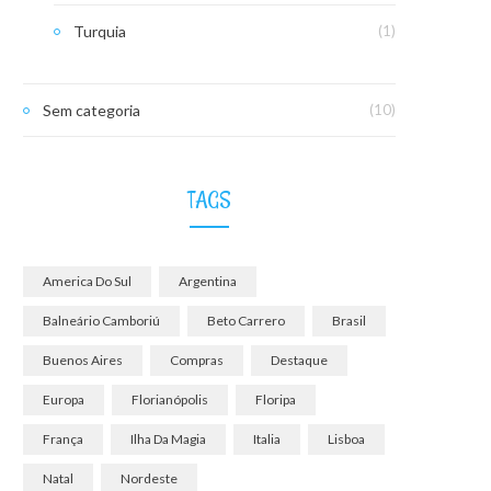
Turquia
(1)
Sem categoria
(10)
TAGS
America Do Sul
Argentina
Balneário Camboriú
Beto Carrero
Brasil
Buenos Aires
Compras
Destaque
Europa
Florianópolis
Floripa
França
Ilha Da Magia
Italia
Lisboa
Natal
Nordeste