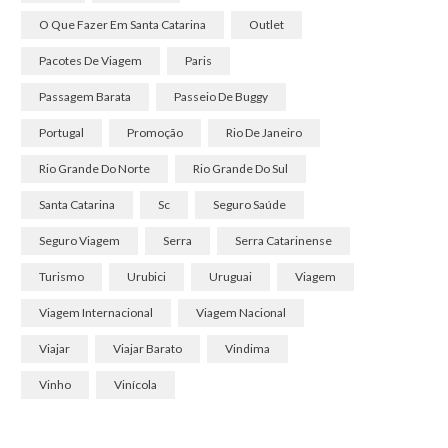
O Que Fazer Em Santa Catarina
Outlet
Pacotes De Viagem
Paris
Passagem Barata
Passeio De Buggy
Portugal
Promoção
Rio De Janeiro
Rio Grande Do Norte
Rio Grande Do Sul
Santa Catarina
Sc
Seguro Saúde
Seguro Viagem
Serra
Serra Catarinense
Turismo
Urubici
Uruguai
Viagem
Viagem Internacional
Viagem Nacional
Viajar
Viajar Barato
Vindima
Vinho
Vinícola