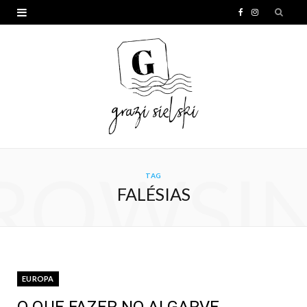
F
I
a
n
c
s
e
t
b
a
o
g
o
r
ROWSI
TAG
k
a
FALÉSIAS
m
EUROPA