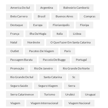
America Do Sul
Argentina
Balneário Camboriú
Beto Carrero
Brasil
Buenos Aires
Compras
Destaque
Europa
Florianópolis
Floripa
França
Ilha Da Magia
Italia
Lisboa
Natal
Nordeste
O Que Fazer Em Santa Catarina
Outlet
Pacotes De Viagem
Paris
Passagem Barata
Passeio De Buggy
Portugal
Promoção
Rio De Janeiro
Rio Grande Do Norte
Rio Grande Do Sul
Santa Catarina
Sc
Seguro Saúde
Seguro Viagem
Serra
Serra Catarinense
Turismo
Urubici
Uruguai
Viagem
Viagem Internacional
Viagem Nacional