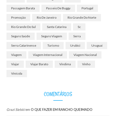
Passagem Barata
Passeio De Buggy
Portugal
Promoção
Rio De Janeiro
Rio Grande Do Norte
Rio Grande Do Sul
Santa Catarina
Sc
Seguro Saúde
Seguro Viagem
Serra
Serra Catarinense
Turismo
Urubici
Uruguai
Viagem
Viagem Internacional
Viagem Nacional
Viajar
Viajar Barato
Vindima
Vinho
Vinícola
COMENTÁRIOS
Grazi Sielski
em
O QUE FAZER EM RANCHO QUEIMADO