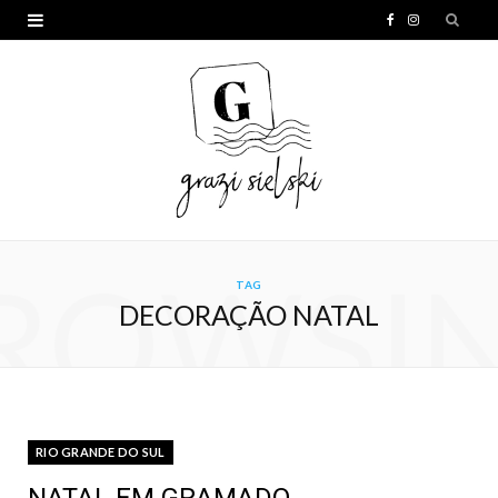
F
I
a
n
c
s
e
t
b
a
o
g
o
r
ROWSI
TAG
k
a
DECORAÇÃO NATAL
m
RIO GRANDE DO SUL