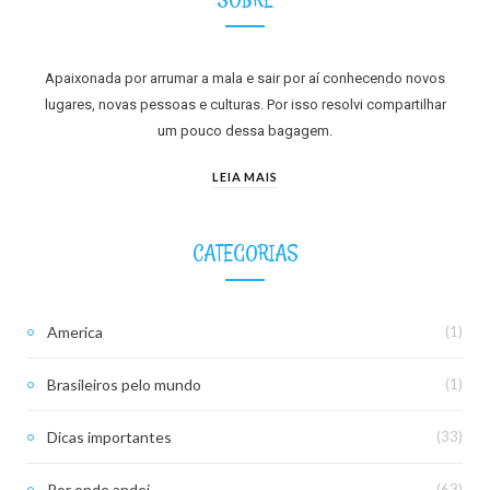
Apaixonada por arrumar a mala e sair por aí conhecendo novos
lugares, novas pessoas e culturas. Por isso resolvi compartilhar
um pouco dessa bagagem.
LEIA MAIS
CATEGORIAS
America
(1)
Brasileiros pelo mundo
(1)
Dicas importantes
(33)
Por onde andei
(63)