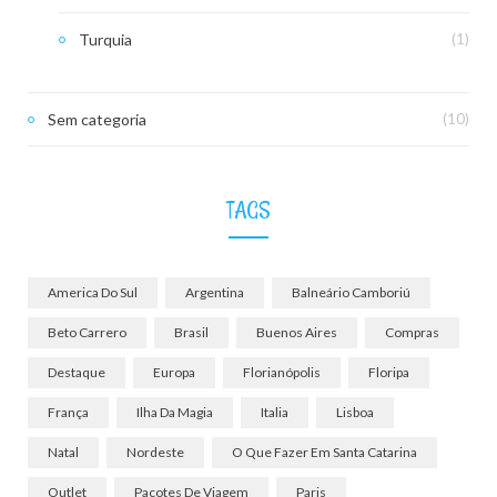
Turquia
(1)
Sem categoria
(10)
TAGS
America Do Sul
Argentina
Balneário Camboriú
Beto Carrero
Brasil
Buenos Aires
Compras
Destaque
Europa
Florianópolis
Floripa
França
Ilha Da Magia
Italia
Lisboa
Natal
Nordeste
O Que Fazer Em Santa Catarina
Outlet
Pacotes De Viagem
Paris