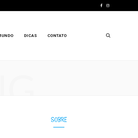
F
I
a
n
c
s
 MUNDO
DICAS
CONTATO
e
t
b
a
o
g
NG
o
r
k
a
m
SOBRE