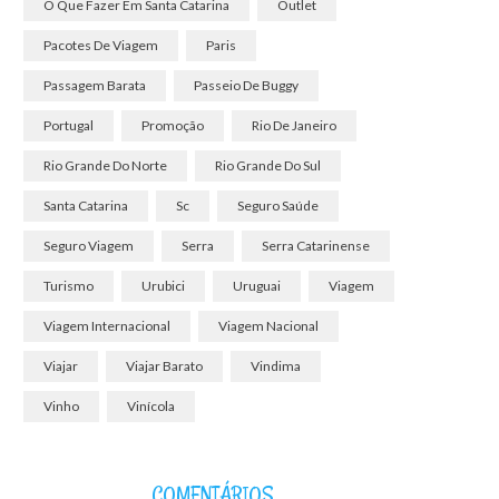
O Que Fazer Em Santa Catarina
Outlet
Pacotes De Viagem
Paris
Passagem Barata
Passeio De Buggy
Portugal
Promoção
Rio De Janeiro
Rio Grande Do Norte
Rio Grande Do Sul
Santa Catarina
Sc
Seguro Saúde
Seguro Viagem
Serra
Serra Catarinense
Turismo
Urubici
Uruguai
Viagem
Viagem Internacional
Viagem Nacional
Viajar
Viajar Barato
Vindima
Vinho
Vinícola
COMENTÁRIOS