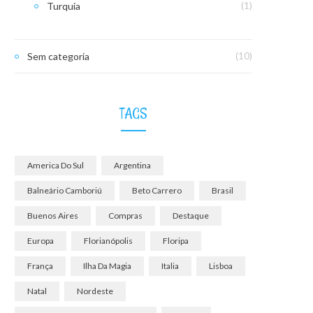
Turquia
(1)
Sem categoria
(10)
TAGS
America Do Sul
Argentina
Balneário Camboriú
Beto Carrero
Brasil
Buenos Aires
Compras
Destaque
Europa
Florianópolis
Floripa
França
Ilha Da Magia
Italia
Lisboa
Natal
Nordeste