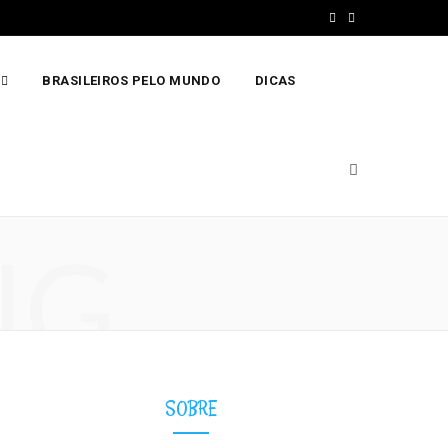
F
I
a
n
BRASILEIROS PELO MUNDO
DICAS
c
s
e
t
b
a
o
g
o
r
NG
k
a
m
SOBRE