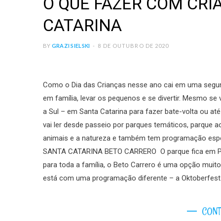
O QUE FAZER COM CRI
CATARINA
BY
GRAZI SIELSKI
8 DE OUTUBRO DE 2020
Como o Dia das Crianças nesse ano cai em uma segunda
em família, levar os pequenos e se divertir. Mesmo se
a Sul – em Santa Catarina para fazer bate-volta ou a
vai ler desde passeio por parques temáticos, parque a
animais e a natureza e também tem programação esp
SANTA CATARINA BETO CARRERO O parque fica em Penh
para toda a família, o Beto Carrero é uma opção muit
está com uma programação diferente – a Oktoberfest.
CONT