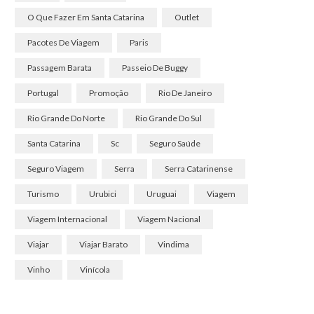
O Que Fazer Em Santa Catarina
Outlet
Pacotes De Viagem
Paris
Passagem Barata
Passeio De Buggy
Portugal
Promoção
Rio De Janeiro
Rio Grande Do Norte
Rio Grande Do Sul
Santa Catarina
Sc
Seguro Saúde
Seguro Viagem
Serra
Serra Catarinense
Turismo
Urubici
Uruguai
Viagem
Viagem Internacional
Viagem Nacional
Viajar
Viajar Barato
Vindima
Vinho
Vinícola