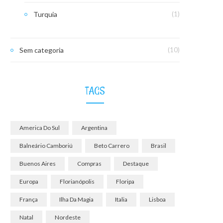
Turquia
(1)
Sem categoria
(10)
TAGS
America Do Sul
Argentina
Balneário Camboriú
Beto Carrero
Brasil
Buenos Aires
Compras
Destaque
Europa
Florianópolis
Floripa
França
Ilha Da Magia
Italia
Lisboa
Natal
Nordeste