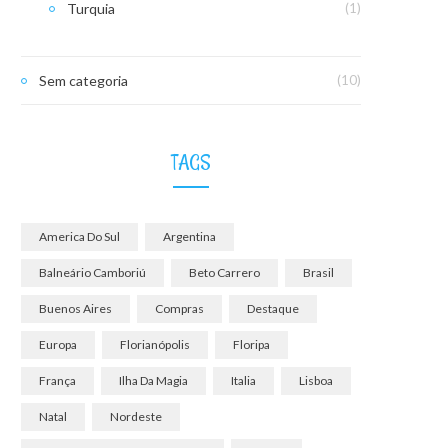
Turquia
(1)
Sem categoria
(10)
TAGS
America Do Sul
Argentina
Balneário Camboriú
Beto Carrero
Brasil
Buenos Aires
Compras
Destaque
Europa
Florianópolis
Floripa
França
Ilha Da Magia
Italia
Lisboa
Natal
Nordeste