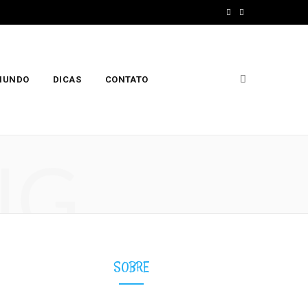
F
I
a
n
c
s
 MUNDO
DICAS
CONTATO
e
t
b
a
o
g
NG
o
r
k
a
m
SOBRE