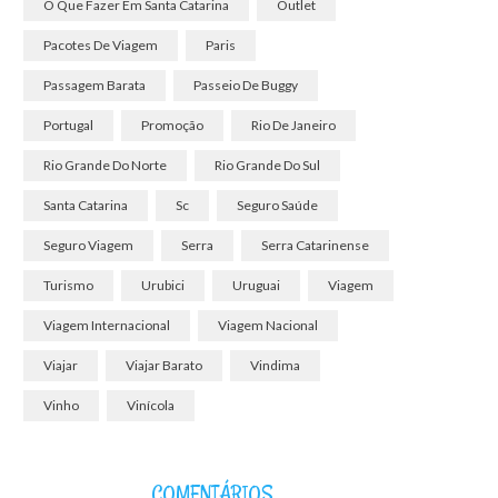
O Que Fazer Em Santa Catarina
Outlet
Pacotes De Viagem
Paris
Passagem Barata
Passeio De Buggy
Portugal
Promoção
Rio De Janeiro
Rio Grande Do Norte
Rio Grande Do Sul
Santa Catarina
Sc
Seguro Saúde
Seguro Viagem
Serra
Serra Catarinense
Turismo
Urubici
Uruguai
Viagem
Viagem Internacional
Viagem Nacional
Viajar
Viajar Barato
Vindima
Vinho
Vinícola
COMENTÁRIOS