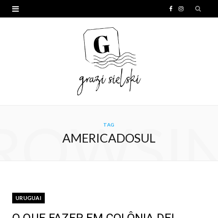
F
I
a
n
c
s
e
t
b
a
o
g
o
r
ROWSI
TAG
k
a
AMERICADOSUL
m
URUGUAI