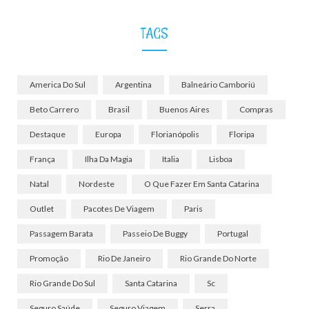
TAGS
America Do Sul
Argentina
Balneário Camboriú
Beto Carrero
Brasil
Buenos Aires
Compras
Destaque
Europa
Florianópolis
Floripa
França
Ilha Da Magia
Italia
Lisboa
Natal
Nordeste
O Que Fazer Em Santa Catarina
Outlet
Pacotes De Viagem
Paris
Passagem Barata
Passeio De Buggy
Portugal
Promoção
Rio De Janeiro
Rio Grande Do Norte
Rio Grande Do Sul
Santa Catarina
Sc
Seguro Saúde
Seguro Viagem
Serra