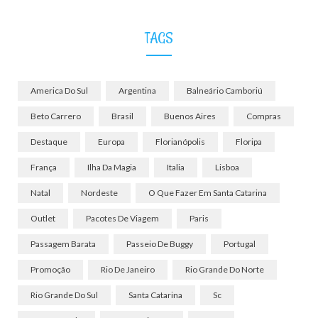
TAGS
America Do Sul
Argentina
Balneário Camboriú
Beto Carrero
Brasil
Buenos Aires
Compras
Destaque
Europa
Florianópolis
Floripa
França
Ilha Da Magia
Italia
Lisboa
Natal
Nordeste
O Que Fazer Em Santa Catarina
Outlet
Pacotes De Viagem
Paris
Passagem Barata
Passeio De Buggy
Portugal
Promoção
Rio De Janeiro
Rio Grande Do Norte
Rio Grande Do Sul
Santa Catarina
Sc