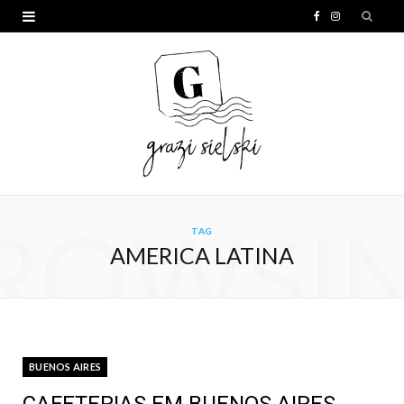
F
I
a
n
c
s
e
t
b
a
o
g
o
r
ROWSI
TAG
k
a
AMERICA LATINA
m
BUENOS AIRES